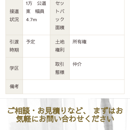
1方 公道
セッ
接道
東 幅員
トバ
状況
4.7m
ック
面積
引渡
予定
土地
所有権
時期
権利
取引
仲介
学区
態様
備考
ご相談・お見積りなど、
まずはお
気軽にお問い合わせください