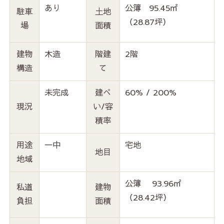
あり
公簿
95.45
㎡
駐車
土地
（
28.87坪）
場
面積
建物
木造
階建
2階
構造
て
未完成
建ぺ
60% / 200%
現況
い/容
積率
用途
一中
宅地
地目
地域
公簿
93.96
㎡
私道
建物
（
28.42坪）
負担
面積