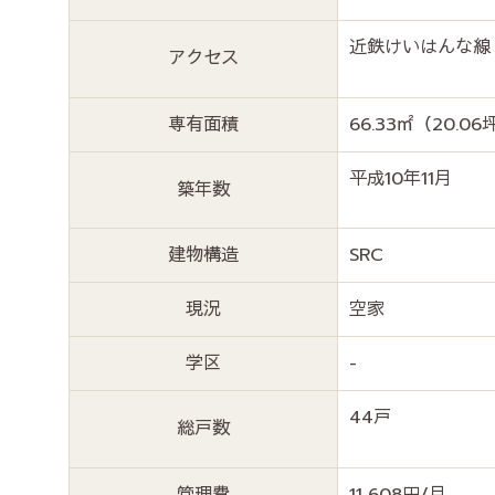
近鉄けいはんな線
アクセス
専有面積
66.33㎡（
20.06
平成10年11月
築年数
建物構造
SRC
現況
空家
学区
-
44戸
総戸数
管理費
11,608円/月