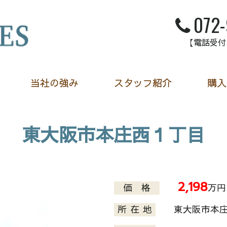
072
【電話受付】
当社の強み
スタッフ紹介
購入
東大阪市本庄西１丁目
2,198
価 格
万円
所 在 地
東大阪市本庄