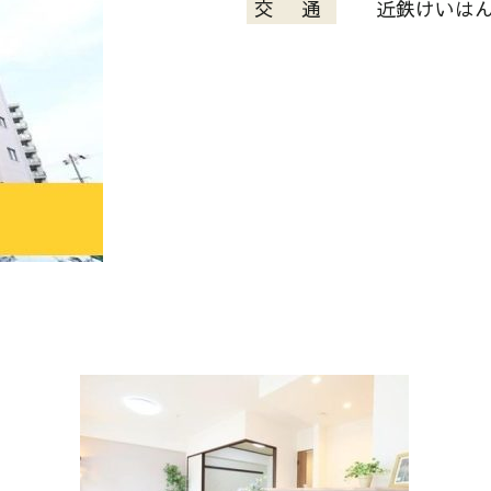
交 通
近鉄けいはんな